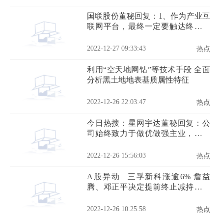
国联股份董秘回复：1、作为产业互
联网平台，最终一定要触达终端企
业，因为核心目标是帮助实体企业
提质增效
2022-12-27 09:33:43
热点
利用“空天地网钻”等技术手段 全面
分析黑土地地表基质属性特征
2022-12-26 22:03:47
热点
今日热搜：星网宇达董秘回复：公
司始终致力于做优做强主业，不断
提升公司价值
2022-12-26 15:56:03
热点
A股异动 | 三孚新科涨逾6% 詹益
腾、邓正平决定提前终止减持股份
计划_热议
2022-12-26 10:25:58
热点