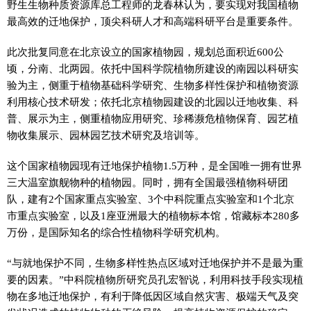
野生生物种质资源库总工程师的龙春林认为，要实现对我国植物
最高效的迁地保护，顶尖科研人才和高端科研平台是重要条件。
此次批复同意在北京设立的国家植物园，规划总面积近600公
顷，分南、北两园。依托中国科学院植物所建设的南园以科研实
验为主，侧重于植物基础科学研究、生物多样性保护和植物资源
利用核心技术研发；依托北京植物园建设的北园以迁地收集、科
普、展示为主，侧重植物应用研究、珍稀濒危植物保育、园艺植
物收集展示、园林园艺技术研究及培训等。
这个国家植物园现有迁地保护植物1.5万种，是全国唯一拥有世界
三大温室旗舰物种的植物园。同时，拥有全国最强植物科研团
队，建有2个国家重点实验室、3个中科院重点实验室和1个北京
市重点实验室，以及1座亚洲最大的植物标本馆，馆藏标本280多
万份，是国际知名的综合性植物科学研究机构。
“与就地保护不同，生物多样性热点区域对迁地保护并不是最为重
要的因素。”中科院植物所研究员孔宏智说，利用科技手段实现植
物在多地迁地保护，有利于降低因区域自然灾害、极端天气及突