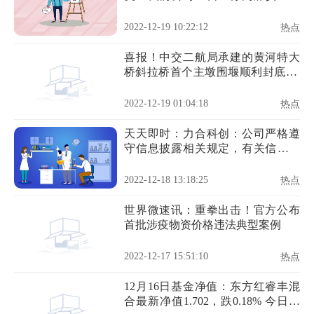
产和销售，包括混煤、洗精煤、喷
吹煤、其他洗煤等
2022-12-19 10:22:12
热点
喜报！中交二航局承建的黄河特大
桥斜拉桥首个主墩围堰顺利封底 天
天观点
2022-12-19 01:04:18
热点
天天即时：力合科创：公司严格遵
守信息披露相关规定，有关信息请
以公司指定信息披露媒体发布的公
告为准
2022-12-18 13:18:25
热点
世界微速讯：重拳出击！官方公布
首批涉疫物资价格违法典型案例
2022-12-17 15:51:10
热点
12月16日基金净值：东方红睿丰混
合最新净值1.702，跌0.18% 今日热