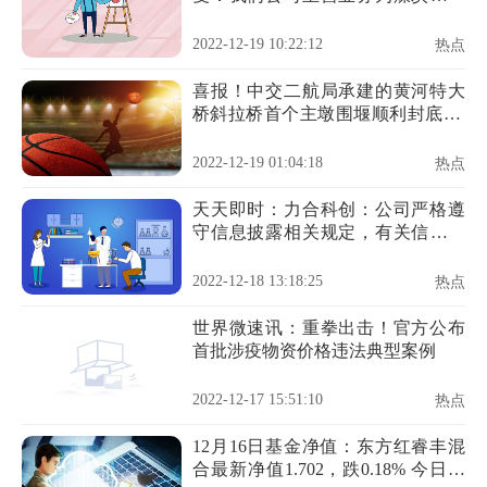
产和销售，包括混煤、洗精煤、喷
吹煤、其他洗煤等
2022-12-19 10:22:12
热点
喜报！中交二航局承建的黄河特大
桥斜拉桥首个主墩围堰顺利封底 天
天观点
2022-12-19 01:04:18
热点
天天即时：力合科创：公司严格遵
守信息披露相关规定，有关信息请
以公司指定信息披露媒体发布的公
告为准
2022-12-18 13:18:25
热点
世界微速讯：重拳出击！官方公布
首批涉疫物资价格违法典型案例
2022-12-17 15:51:10
热点
12月16日基金净值：东方红睿丰混
合最新净值1.702，跌0.18% 今日热