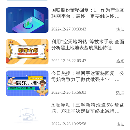
国联股份董秘回复：1、作为产业互
联网平台，最终一定要触达终端企
业，因为核心目标是帮助实体企业
提质增效
2022-12-27 09:33:43
热点
利用“空天地网钻”等技术手段 全面
分析黑土地地表基质属性特征
2022-12-26 22:03:47
热点
今日热搜：星网宇达董秘回复：公
司始终致力于做优做强主业，不断
提升公司价值
2022-12-26 15:56:03
热点
A股异动 | 三孚新科涨逾6% 詹益
腾、邓正平决定提前终止减持股份
计划_热议
2022-12-26 10:25:58
热点