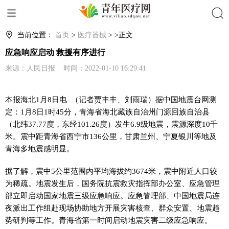
搜索
当前位置：
首页
>
医疗器械
> >正文
应急响应启动 救援有序进行
来源：人民日报 时间：2022-01-10 16:29:41
本报海北1月8日电 （记者贾丰丰、刘雨瑞）据中国地震台网测
定：1月8日1时45分，青海省海北藏族自治州门源回族自治县
（北纬37.77度，东经101.26度）发生6.9级地震，震源深度10千
米。震中距青海省西宁市136公里，甘肃兰州、宁夏银川等地及
青海多地震感明显。
据了解，震中5公里范围内平均海拔约3674米，震中附近人口较
为稀疏。地震发生后，国务院抗震救灾指挥部办公室、应急管理
部立即启动国家地震三级应急响应。应急管理部、中国地震局连
夜派出工作组赴现场协助地方开展灾害核查、群众安置、地震趋
势研判等工作。青海省第一时间启动地震灾害二级应急响应。