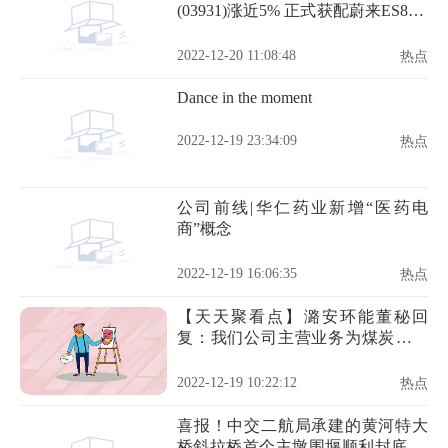
(03931)涨近5% 正式获配蔚来ES8 有
望配套蔚来全系
2022-12-20 11:08:48
热点
Dance in the moment
2022-12-19 23:34:09
热点
公司前线|华仁药业新增“医药电
商”概念
2022-12-19 16:06:35
热点
【天天聚看点】潞安环能董秘回
复：我们公司主营业务为煤炭的生
产和销售，包括混煤、洗精煤、喷
吹煤、其他洗煤等
2022-12-19 10:22:12
热点
喜报！中交二航局承建的黄河特大
桥斜拉桥首个主墩围堰顺利封底 天