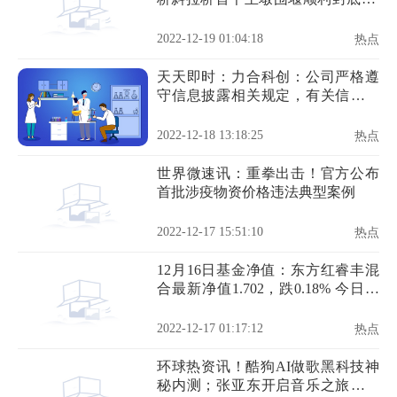
天观点
2022-12-19 01:04:18
热点
天天即时：力合科创：公司严格遵
守信息披露相关规定，有关信息请
以公司指定信息披露媒体发布的公
告为准
2022-12-18 13:18:25
热点
世界微速讯：重拳出击！官方公布
首批涉疫物资价格违法典型案例
2022-12-17 15:51:10
热点
12月16日基金净值：东方红睿丰混
合最新净值1.702，跌0.18% 今日热
闻
2022-12-17 01:17:12
热点
环球热资讯！酷狗AI做歌黑科技神
秘内测；张亚东开启音乐之旅《去