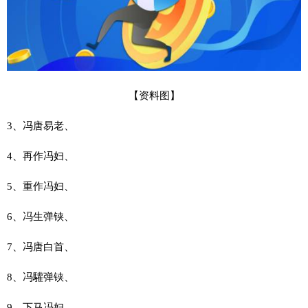
【资料图】
3、冯唐易老、
4、再作冯妇、
5、重作冯妇、
6、冯生弹铗、
7、冯唐白首、
8、冯驩弹铗、
9、下马冯妇、