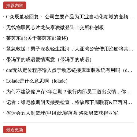
推荐内容
C众辰董秘回复： 公司主要产品为工业自动化领域的变频器、伺服系统产品
无线物联网芯片龙头泰凌微登陆上交所科创板
莱茵东郡(关于莱茵东郡简述)
紧急救援！男子深夜轻生跳河，大亚湾公安借用渔船将其救回
带冯字的成语爱情寓意（带冯字的成语）
dnf无法定位程序输入点于动态链接库重装系统有用吗（dnf无法定位程序输入点于动态链接库）
Loladc是什么意思啊（loladc）
为何不建议储户存3年定期？银行内部员工道出实情，你存了吗？
记者：维尼修斯明天接受检查，将缺席下周联赛&巴西国家队任务
省运会五人制篮球(甲组)比赛落幕 洛阳男篮获得亚军
最近更新