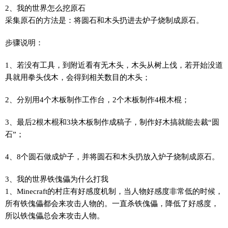
2、我的世界怎么挖原石
采集原石的方法是：将圆石和木头扔进去炉子烧制成原石。
步骤说明：
1、若没有工具，到附近看有无木头，木头从树上伐，若开始没道
具就用拳头伐木，会得到相关数目的木头；
2、分别用4个木板制作工作台，2个木板制作4根木棍；
3、最后2根木棍和3块木板制作成稿子，制作好木搞就能去裁“圆
石”；
4、8个圆石做成炉子，并将圆石和木头扔放入炉子烧制成原石。
3、我的世界铁傀儡为什么打我
1、Minecraft的村庄有好感度机制，当人物好感度非常低的时候，
所有铁傀儡都会来攻击人物的。一直杀铁傀儡，降低了好感度，
所以铁傀儡总会来攻击人物。