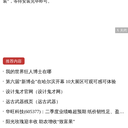
装”，等待安装完毕即可。
X 关闭
推荐内容
我的世界狂人博士在哪
第六届“新博会”在哈尔滨开幕 10大展区可观可感可体验
设计鬼才官网（设计鬼才网）
远古武器残页（远古武器）
华旺科技(605377)：二季度业绩略超预期 纸价韧性足、盈利环比改善
阳光玫瑰迎丰收 助农增收“致富果”