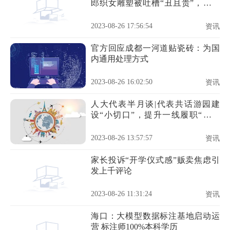
郎织女雕塑被吐槽“丑且贵”，记者
采访遭辱骂
2023-08-26 17:56:54
资讯
官方回应成都一河道贴瓷砖：为国
内通用处理方式
2023-08-26 16:02:50
资讯
人大代表半月谈|代表共话游园建
设“小切口”，提升一线履职“大服
务”
2023-08-26 13:57:57
资讯
家长投诉“开学仪式感”贩卖焦虑引
发上千评论
2023-08-26 11:31:24
资讯
海口：大模型数据标注基地启动运
营 标注师100%本科学历