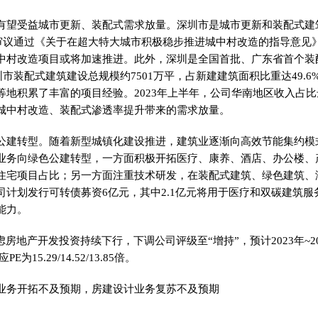
有望受益城市更新、装配式需求放量。深圳市是城市更新和装配式建
常会审议通过《关于在超大特大城市积极稳步推进城中村改造的指导意见
中村改造项目或将加速推进。此外，深圳是全国首批、广东省首个装
深圳市装配式建筑建设总规模约7501万平，占新建建筑面积比重达49.
地积累了丰富的项目经验。2023年上半年，公司华南地区收入占比达
城中村改造、装配式渗透率提升带来的需求放量。
公建转型。随着新型城镇化建设推进，建筑业逐渐向高效节能集约模
业务向绿色公建转型，一方面积极开拓医疗、康养、酒店、办公楼、
住宅项目占比；另一方面注重技术研发，在装配式建筑、绿色建筑、
司计划发行可转债募资6亿元，其中2.1亿元将用于医疗和双碳建筑服
能力。
房地产开发投资持续下行，下调公司评级至“增持”，预计2023年~2025
PE为15.29/14.52/13.85倍。
业务开拓不及预期，房建设计业务复苏不及预期