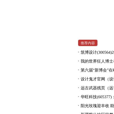
推荐内容
筑博设计(3005
我的世界狂人博士
第六届“新博会”在
设计鬼才官网（设
远古武器残页（远
华旺科技(6053
阳光玫瑰迎丰收 助