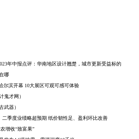
64)2023年中报点评：华南地区设计翘楚，城市更新受益标的
在哪
哈尔滨开幕 10大展区可观可感可体验
计鬼才网）
古武器）
77)：二季度业绩略超预期 纸价韧性足、盈利环比改善
农增收“致富果”