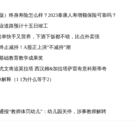
版）终身寿险怎么样？2023泰康人寿增额保险可靠吗？
业道路预计十五日竣工
简单快手又营养，下酒下饭都不错，比点外卖强
终止减持！A股正上演“不减持”潮
基础教育教学成果奖
尤文将追莫拉塔 西汉姆&加拉塔萨雷有意科斯蒂奇
单解释（1 1为什么等于2）
通报“教师体罚幼儿”：幼儿园关停，涉事教师解聘