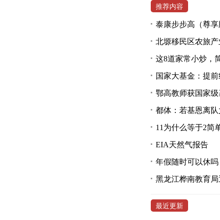
推荐内容
泰康步步高（尊享
北塬移民区农旅产
这8道家常小炒，
国家大基金：提前
鄂高教师获国家级
都体：若基恩离队
11为什么等于2简
EIA天然气报告
年假随时可以休吗
黑龙江桦南教育局
最近更新